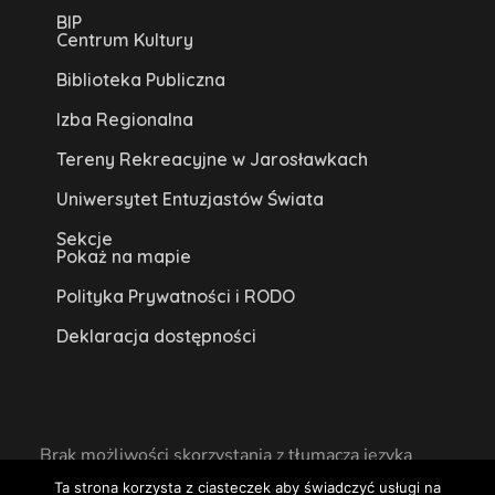
BIP
Centrum Kultury
Biblioteka Publiczna
Izba Regionalna
Tereny Rekreacyjne w Jarosławkach
Uniwersytet Entuzjastów Świata
Sekcje
Pokaż na mapie
Polityka Prywatności i RODO
Deklaracja dostępności
Brak możliwości skorzystania z tłumacza języka
migowego na miejscu lub online.
Ta strona korzysta z ciasteczek aby świadczyć usługi na