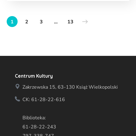
1
2
3
…
13
Centrum Kultury
Zakrzewska 15, 63-130 Książ Wielkopolski
CK: 61-28-22-616
Biblioteka:
61-28-22-243
797-338-747