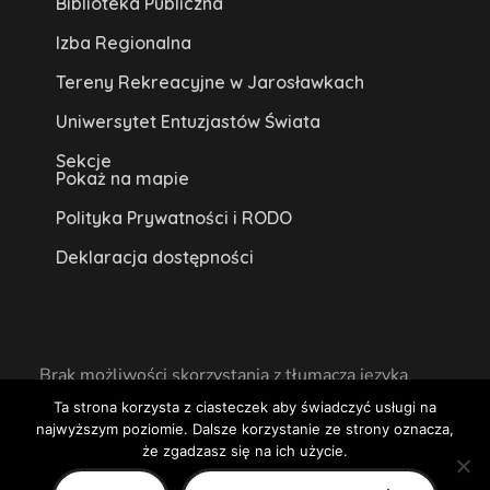
Biblioteka Publiczna
Izba Regionalna
Tereny Rekreacyjne w Jarosławkach
Uniwersytet Entuzjastów Świata
Sekcje
Pokaż na mapie
Polityka Prywatności i RODO
Deklaracja dostępności
Brak możliwości skorzystania z tłumacza języka
migowego na miejscu lub online.
Ta strona korzysta z ciasteczek aby świadczyć usługi na
najwyższym poziomie. Dalsze korzystanie ze strony oznacza,
Centrum Kultury w Książu Wielkopolskim 2020
że zgadzasz się na ich użycie.