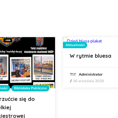
Aktualności
W rytmie bluesa
Administrator
16 września 2020
ności
Biblioteka Publiczna
rzućcie się do
lkiej
kiestrowej