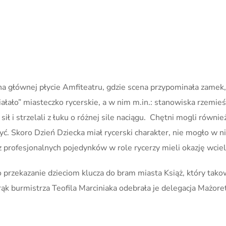
 na głównej płycie Amfiteatru, gdzie scena przypominała zamek, 
ałało” miasteczko rycerskie, a w nim m.in.: stanowiska rzemieśl
sił i strzelali z łuku o różnej sile naciągu. Chętni mogli równie
rzyć. Skoro Dzień Dziecka miał rycerski charakter, nie mogło w
profesjonalnych pojedynków w role rycerzy mieli okazję wcieli
przekazanie dzieciom klucza do bram miasta Książ, który tak
k burmistrza Teofila Marciniaka odebrała je delegacja Mażore