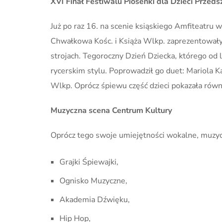
XVI Finał Festiwalu Piosenki dla Dzieci Przeds
Już po raz 16. na scenie ksiąskiego Amfiteatru 
Chwałkowa Kośc. i Książa Wlkp. zaprezentowały 
strojach. Tegoroczny Dzień Dziecka, którego od
rycerskim stylu. Poprowadził go duet: Mariola 
Wlkp. Oprócz śpiewu część dzieci pokazała równi
Muzyczna scena Centrum Kultury
Oprócz tego swoje umiejętności wokalne, muzyc
Grajki Śpiewajki,
Ognisko Muzyczne,
Akademia Dźwięku,
Hip Hop,