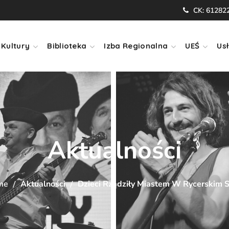
CK: 61282
Kultury
Biblioteka
Izba Regionalna
UEŚ
Usł
Aktualności
me
Aktualności
Dzieci Rządziły Miastem W Rycerskim S