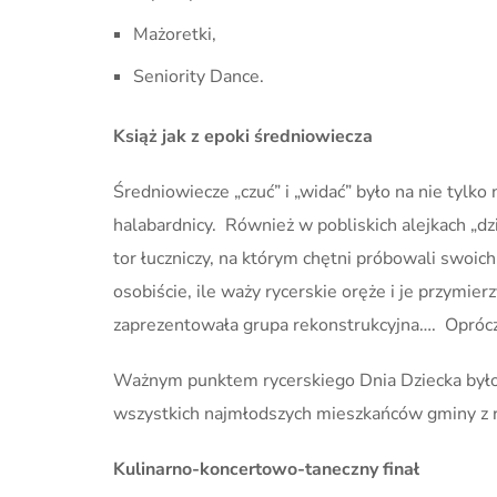
Mażoretki,
Seniority Dance.
Książ jak z epoki średniowiecza
Średniowiecze „czuć” i „widać” było na nie tylko
halabardnicy. Również w pobliskich alejkach „dzi
tor łuczniczy, na którym chętni próbowali swoich 
osobiście, ile waży rycerskie oręże i je przymie
zaprezentowała grupa rekonstrukcyjna…. Oprócz 
Ważnym punktem rycerskiego Dnia Dziecka było 
wszystkich najmłodszych mieszkańców gminy z rą
Kulinarno-koncertowo-taneczny finał