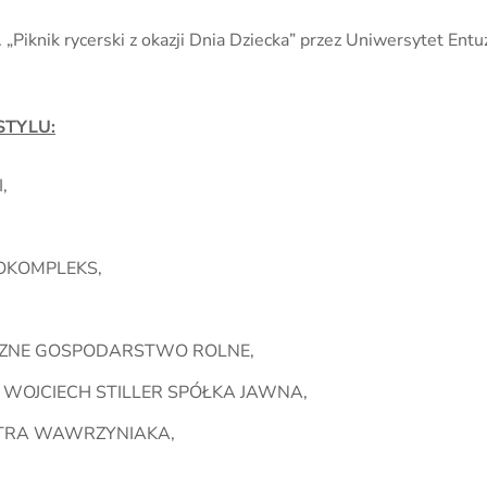
Piknik rycerski z okazji Dnia Dziecka” przez Uniwersytet Entu
STYLU:
,
OKOMPLEKS,
YCZNE GOSPODARSTWO ROLNE,
I WOJCIECH STILLER SPÓŁKA JAWNA,
IOTRA WAWRZYNIAKA,