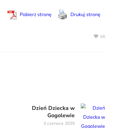
Pobierz stronę
Drukuj stronę
68
Dzień Dziecka w
Gogolewie
3 czerwca 2025