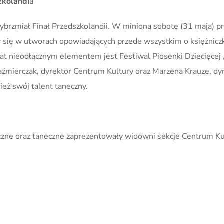
zkolandi
a
wybrzmiał Finał Przedszkolandii. W minioną sobotę (31 maja) 
się w utworach opowiadających przede wszystkim o księżniczka
 lat nieodłącznym elementem jest Festiwal Piosenki Dziecięcej
Kaźmierczak, dyrektor Centrum Kultury oraz Marzena Krauze, dy
eż swój talent taneczny.
zne oraz taneczne zaprezentowały widowni sekcje Centrum Kult