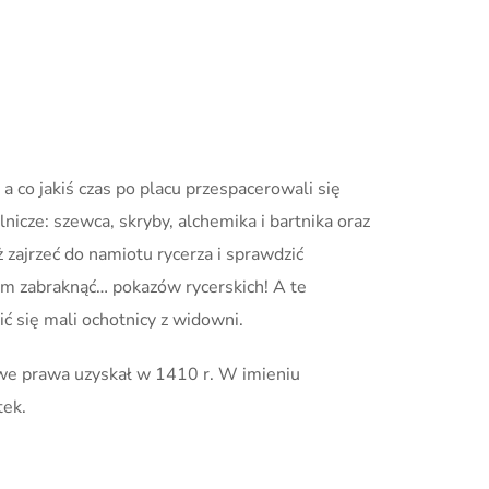
a co jakiś czas po placu przespacerowali się
nicze: szewca, skryby, alchemika i bartnika oraz
ż zajrzeć do namiotu rycerza i sprawdzić
 nim zabraknąć… pokazów rycerskich! A te
ć się mali ochotnicy z widowni.
owe prawa uzyskał w 1410 r. W imieniu
tek.