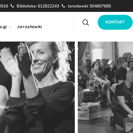
2616
Biblioteka: 612822243
Jarosławki: 504807685
KONTAKT
ugi
Jarosławki
tylu