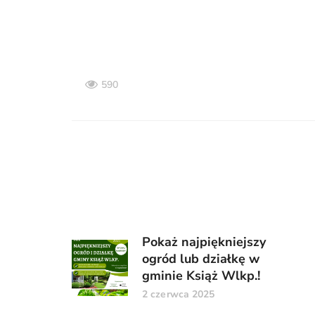
590
Pokaż najpiękniejszy
ogród lub działkę w
gminie Książ Wlkp.!
2 czerwca 2025