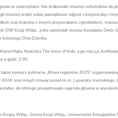
roda ze zwierzętami. Nie brakowało również ochotników do prze
również zrobić sobie pamiątkowe zdjęcie z księżniczką i inny
z jadłem oraz kramów z innymi przysmakami, rękodziełem, malo
acki OSP Książ Wlkp., a kto odwiedził stoisko Kompleks Dwór
 kolejnego Dnia Dziecka.
arta Mąka, finalistka The Voice of Kids, a po niej już Amfitea
ę o godz. 2.00.
także konkurs kulinarny „Bitwa regionów 2025” organizowany
w: KGW oraz innych stowarzyszeń m.in. z powiatu śremskiego, ś
słabin, do którego powędrowała nagroda główna w wysokości
w Książu Wlkp., Gmina Książ Wlkp., Uniwersytet Entuzjastów 