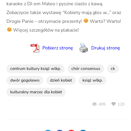
karaoke z DJ-em Mateo i pyszne ciasto z kawą.
Zobaczycie także wystawę “Kobiety mają głos w…” oraz
Drogie Panie – otrzymacie prezenty!
Warto? Warto!
Więcej szczegółów na plakacie!
Pobierz stronę
Drukuj stronę
centrum kultury książ wlkp.
chór consensus
ck
dwór gogolewo
dzień kobiet
książ wlkp.
kulturalny marzec dla kobiet
120
499