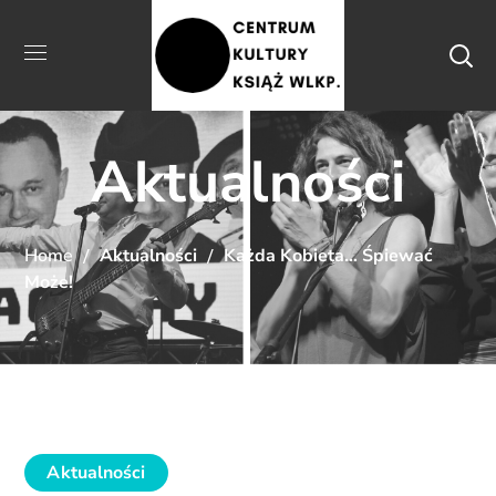
Aktualności
Home
Aktualności
Każda Kobieta… Śpiewać
Może!
Aktualności