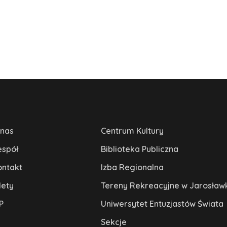
 nas
Centrum Kultury
espół
Biblioteka Publiczna
ontakt
Izba Regionalna
lety
Tereny Rekreacyjne w Jarosław
P
Uniwersytet Entuzjastów Świata
Sekcje