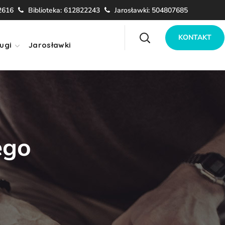
2616
Biblioteka: 612822243
Jarosławki: 504807685
KONTAKT
ugi
Jarosławki
ego