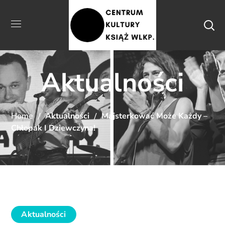
Aktualności
Home
Aktualności
Majsterkować Może Każdy –
Chłopak I Dziewczyna!
Aktualności