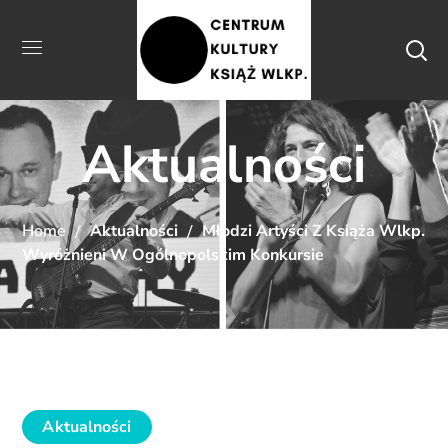
Aktualności
Home
Aktualności
Młodzi Artyści Z Książa Wlkp.
Wyróżnieni W Ogólnopolskim Konkursie
Aktualności