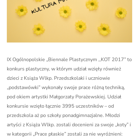
IX Ogólnopolskie „Biennale Plastycznym ,,KOT 2017” to
konkurs plastyczny, w którym udział wzięły również
dzieci z Książa Wlkp. Przedszkolaki i uczniowie
„podstawówki” wykonały swoje prace różną techniką,
pod okiem artystki Małgorzaty Porażewskiej. Udział
konkursie wzięło łącznie 3995 uczestników – od
przedszkola aż po szkoły ponadgimnazjalne. Młodzi
artyści z Książa Wlkp. zostali docenieni za swoje „koty” i
w kategorii „Prace płaskie” zostali za nie wyróżnieni: