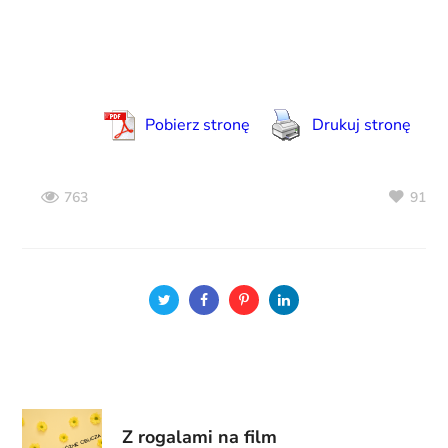
Pobierz stronę
Drukuj stronę
91
763
Z rogalami na film