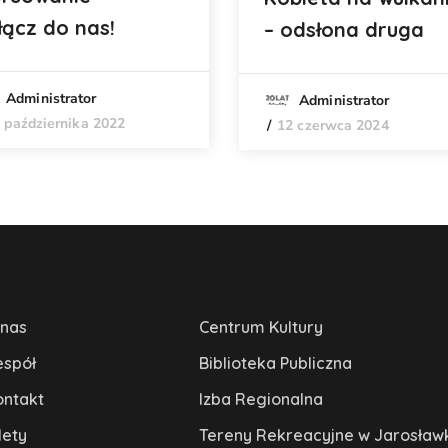
łącz do nas!
– odsłona druga
Administrator
Administrator
 października 2022
12 czerwca 2024
 nas
Centrum Kultury
espół
Biblioteka Publiczna
ontakt
Izba Regionalna
lety
Tereny Rekreacyjne w Jarosław