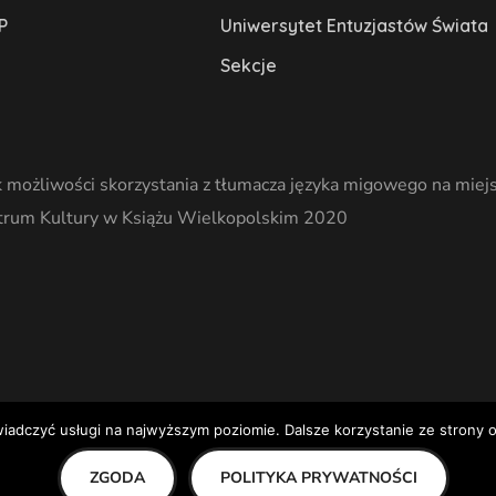
P
Uniwersytet Entuzjastów Świata
Sekcje
 możliwości skorzystania z tłumacza języka migowego na miejs
trum Kultury w Książu Wielkopolskim 2020
wiadczyć usługi na najwyższym poziomie. Dalsze korzystanie ze strony o
ZGODA
POLITYKA PRYWATNOŚCI
kim