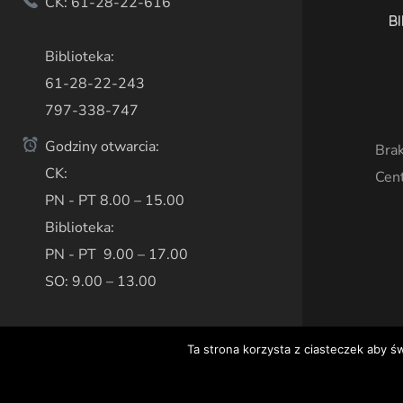
CK: 61-28-22-616
BI
Biblioteka:
61-28-22-243
797-338-747
Godziny otwarcia:
Brak
CK:
Cen
PN - PT 8.00 – 15.00
Biblioteka:
PN - PT 9.00 – 17.00
SO: 9.00 – 13.00
Ta strona korzysta z ciasteczek aby ś
Copyright © 2020 Centrum Kultury w Książu Wielkopols