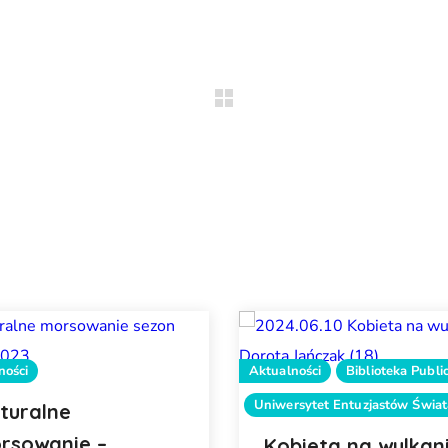
ności
Aktualności
Biblioteka Publi
Uniwersytet Entuzjastów Świat
lturalne
rsowanie –
Kobieta na wulkan