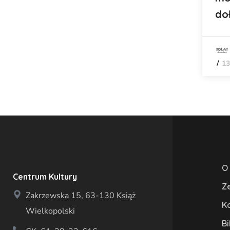
do
13
O
Centrum Kultury
Z
Zakrzewska 15, 63-130 Książ
K
Wielkopolski
Bi