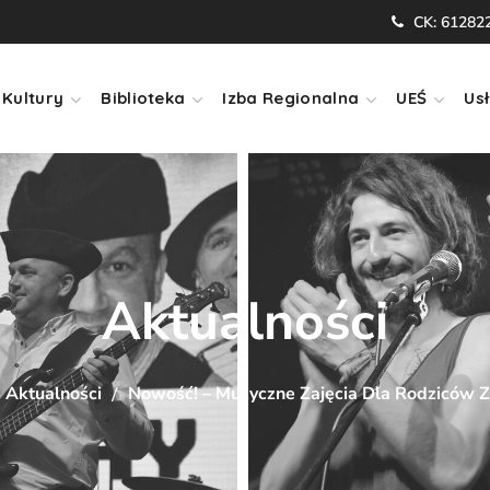
CK: 61282
Kultury
Biblioteka
Izba Regionalna
UEŚ
Usł
Aktualności
Aktualności
Nowość! – Muzyczne Zajęcia Dla Rodziców Z