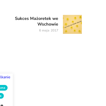
Sukces Mażoretek we
Wschowie
6 maja 2017
czna
a
ie