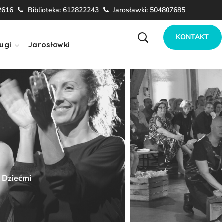
2616
Biblioteka: 612822243
Jarosławki: 504807685
KONTAKT
ugi
Jarosławki
 Dziećmi