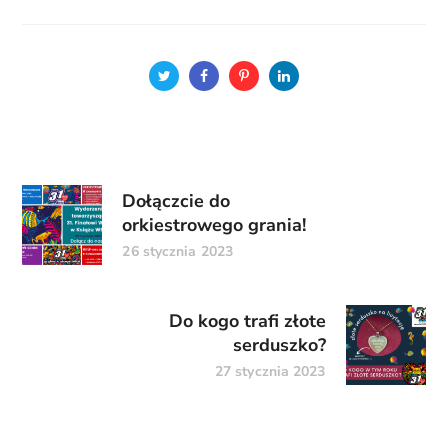
Dołączcie do
orkiestrowego grania!
26 stycznia 2023
Do kogo trafi złote
serduszko?
27 stycznia 2023