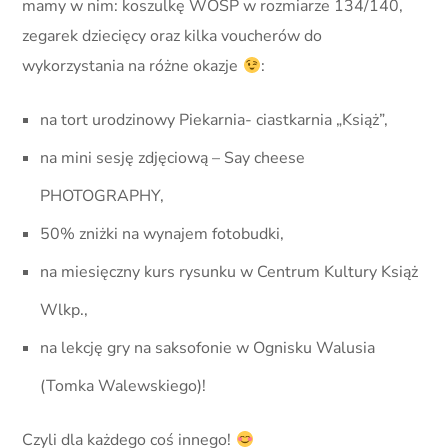
mamy w nim: koszulkę WOŚP w rozmiarze 134/140,
zegarek dziecięcy oraz kilka voucherów do
wykorzystania na różne okazje
:
na tort urodzinowy Piekarnia- ciastkarnia „Książ”,
na mini sesję zdjęciową – Say cheese
PHOTOGRAPHY,
50% zniżki na wynajem fotobudki,
na miesięczny kurs rysunku w Centrum Kultury Książ
Wlkp.,
na lekcję gry na saksofonie w Ognisku Walusia
(Tomka Walewskiego)!
Czyli dla każdego coś innego!