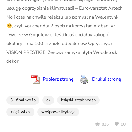
usługę odgrzybiania klimatyzacji – Eurowarsztat Artech.
No i czas na chwilę relaksu lub pomysł na Walentynki
, czyli voucher dla 2 osób na korzystanie z bani w
Dworze w Gogolewie. Jeśli ktoś chciałby zakupić
okulary – ma 100 zł zniżki od Salonów Optycznych
VISION PRESTIGE. Zestaw zamyka płyta Woodstock i
dekor.
Pobierz stronę
Drukuj stronę
31 finał wośp
ck
ksiąski sztab wośp
książ wlkp.
wośpowe licytacje
80
826