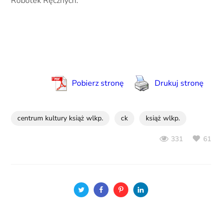
Robótek Ręcznych.
Pobierz stronę
Drukuj stronę
centrum kultury książ wlkp.
ck
książ wlkp.
61
331