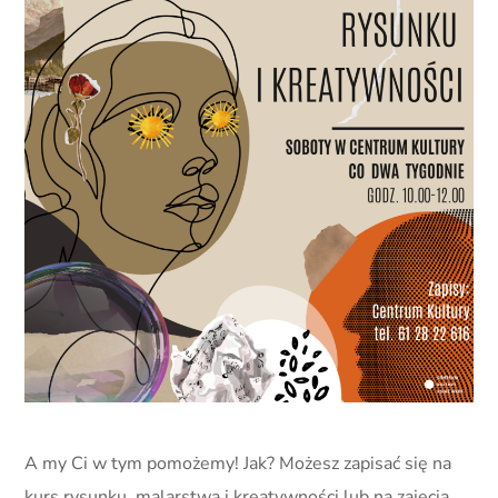
A my Ci w tym pomożemy! Jak? Możesz zapisać się na
kurs rysunku, malarstwa i kreatywności lub na zajęcia