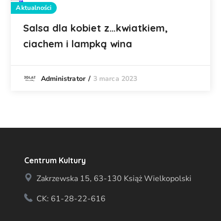
Aktualności
Salsa dla kobiet z…kwiatkiem,
ciachem i lampką wina
3 marca 2023
Administrator
Centrum Kultury
Zakrzewska 15, 63-130 Książ Wielkopolski
CK: 61-28-22-616