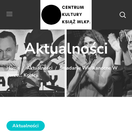
Aktualności
Home
Aktualności
Śniadanie Wielkanocne W
Porze… Kolacji
Aktualności