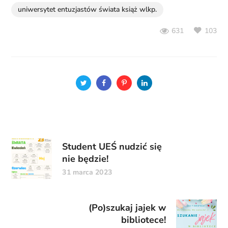
uniwersytet entuzjastów świata książ wlkp.
103
631
Student UEŚ nudzić się
nie będzie!
31 marca 2023
(Po)szukaj jajek w
bibliotece!