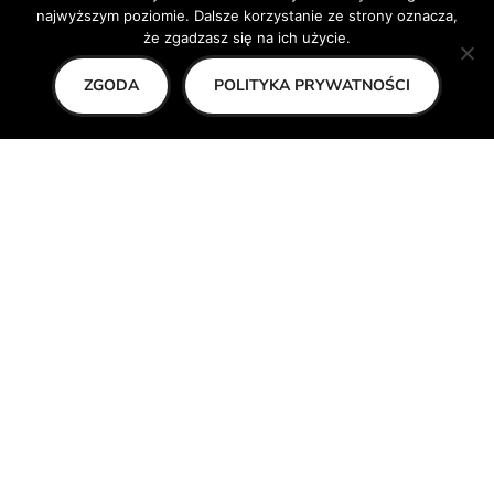
O nas
najwyższym poziomie. Dalsze korzystanie ze strony oznacza,
że zgadzasz się na ich użycie.
Zespół
Kontakt
ZGODA
POLITYKA PRYWATNOŚCI
Bilety
BIP
Centrum Kultury
Biblioteka Publiczna
Izba Regionalna
Tereny Rekreacyjne w Jarosławkach
Uniwersytet Entuzjastów Świata
Sekcje
Pokaż na mapie
Polityka Prywatności i RODO
Deklaracja dostępności