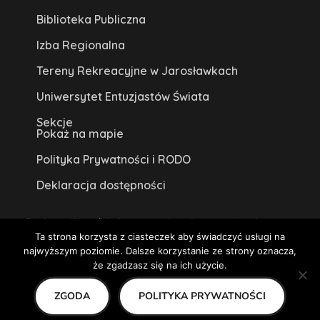
Biblioteka Publiczna
Izba Regionalna
Tereny Rekreacyjne w Jarosławkach
Uniwersytet Entuzjastów Świata
Sekcje
Pokaż na mapie
Polityka Prywatności i RODO
Deklaracja dostępności
Brak możliwości skorzystania z tłumacza języka
Ta strona korzysta z ciasteczek aby świadczyć usługi na
migowego na miejscu lub online.
najwyższym poziomie. Dalsze korzystanie ze strony oznacza,
Centrum Kultury w Książu Wielkopolskim 2020
że zgadzasz się na ich użycie.
ZGODA
POLITYKA PRYWATNOŚCI
Copyright © 2020 Centrum Kultury w Książu Wielkopolskim