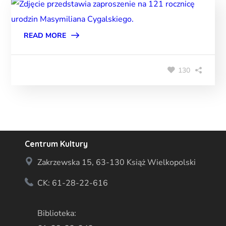
READ MORE
130
Centrum Kultury
Zakrzewska 15, 63-130 Książ Wielkopolski
CK: 61-28-22-616
Biblioteka: