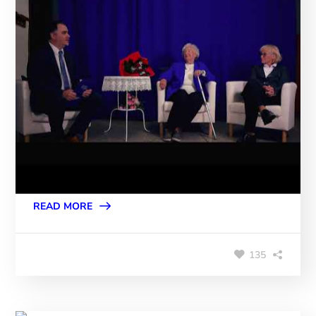
READ MORE
135