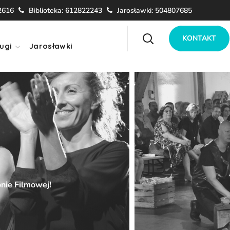
2616
Biblioteka: 612822243
Jarosławki: 504807685
KONTAKT
ugi
Jarosławki
nie Filmowej!