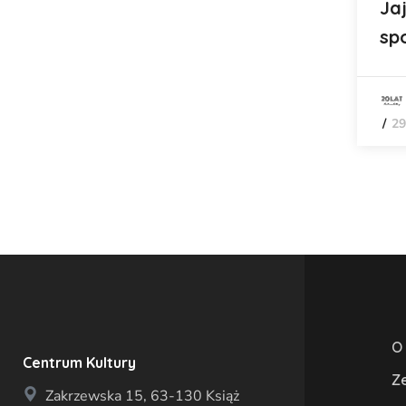
Ja
sp
29
O
Centrum Kultury
Z
Zakrzewska 15, 63-130 Książ