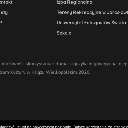
ontakt
Izba Regionalna
lety
Tereny Rekreacyjne w Jarosław
P
Uniwersytet Entuzjastów Świata
Sekcje
 możliwości skorzystania z tłumacza języka migowego na miejs
trum Kultury w Książu Wielkopolskim 2020
wiadczyć usługi na najwyższym poziomie. Dalsze korzystanie ze strony o