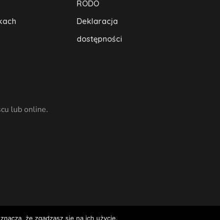
RODO
kach
Deklaracja
dostępności
cu lub online.
znacza, że zgadzasz się na ich użycie.