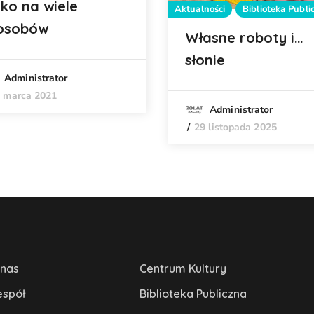
jko na wiele
Aktualności
Biblioteka Publi
osobów
Własne roboty i…
słonie
Administrator
 marca 2021
Administrator
29 listopada 2025
 nas
Centrum Kultury
espół
Biblioteka Publiczna