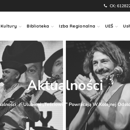
CK: 61282
Kultury
Biblioteka
Izba Regionalna
UEŚ
Usł
Aktualności
alności
Ulubieni „Teściowie” Powracają W Kolejnej Odsło