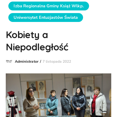
Izba Regionalna Gminy Książ Wlkp.
Uniwersytet Entuzjastów Świata
Kobiety a
Niepodległość
7 listopada 2022
Administrator