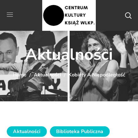
Aktualności
Home
Aktualności
Kobiety A Niepodległość
Aktualności
Biblioteka Publiczna