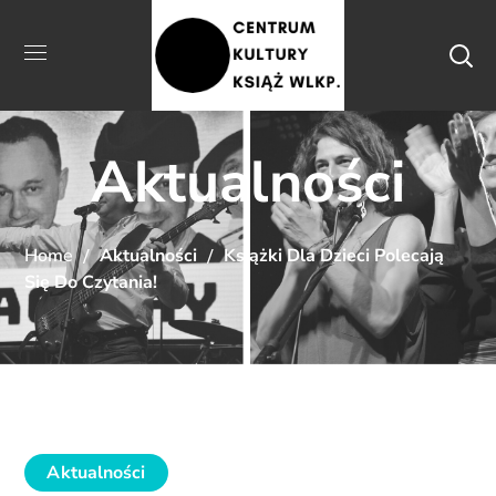
Aktualności
Home
Aktualności
Książki Dla Dzieci Polecają
Się Do Czytania!
Aktualności