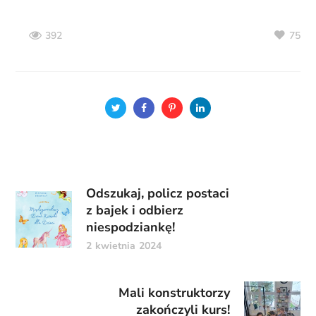
75
392
Odszukaj, policz postaci
z bajek i odbierz
niespodziankę!
2 kwietnia 2024
Mali konstruktorzy
zakończyli kurs!