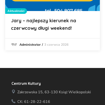
Aktualności
Jary – najlepszy kierunek na
czerwcowy długi weekend!
3 czerwca 2026
Administrator
Centrum Kultury
Zakrzewska 15, 63-130 Książ Wielkopolski
CK: 61-28-22-616