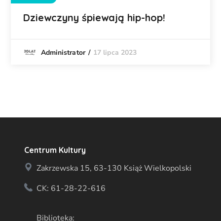
Dziewczyny śpiewają hip-hop!
17 lipca 2023
Administrator
Centrum Kultury
Zakrzewska 15, 63-130 Książ Wielkopolski
CK: 61-28-22-616
Biblioteka: