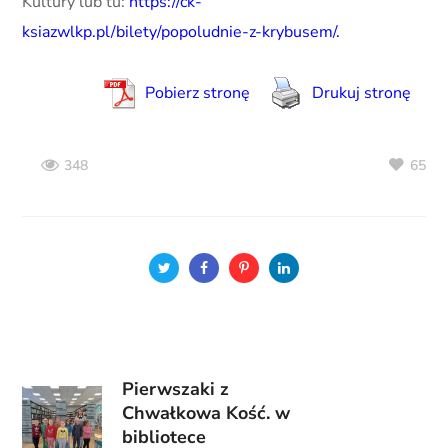
Kultury lub tu:
https://ck-
ksiazwlkp.pl/bilety/popoludnie-z-krybusem/.
Pobierz stronę
Drukuj stronę
65
348
Pierwszaki z
Chwałkowa Kość. w
bibliotece