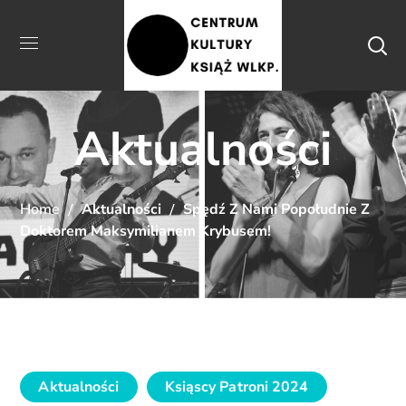
Aktualności
Home
Aktualności
Spędź Z Nami Popołudnie Z
Doktorem Maksymilianem Krybusem!
Aktualności
Ksiąscy Patroni 2024