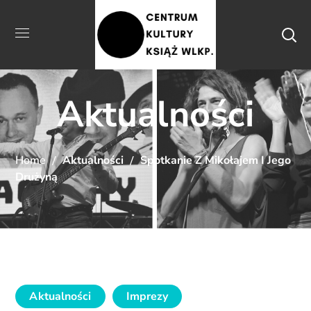
Aktualności
Home
Aktualności
Spotkanie Z Mikołajem I Jego
Drużyną
Aktualności
Imprezy