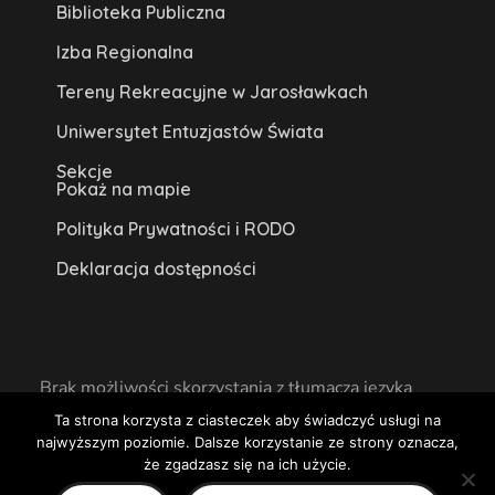
Biblioteka Publiczna
Izba Regionalna
Tereny Rekreacyjne w Jarosławkach
Uniwersytet Entuzjastów Świata
Sekcje
Pokaż na mapie
Polityka Prywatności i RODO
Deklaracja dostępności
Brak możliwości skorzystania z tłumacza języka
migowego na miejscu lub online.
Ta strona korzysta z ciasteczek aby świadczyć usługi na
najwyższym poziomie. Dalsze korzystanie ze strony oznacza,
Centrum Kultury w Książu Wielkopolskim 2020
że zgadzasz się na ich użycie.