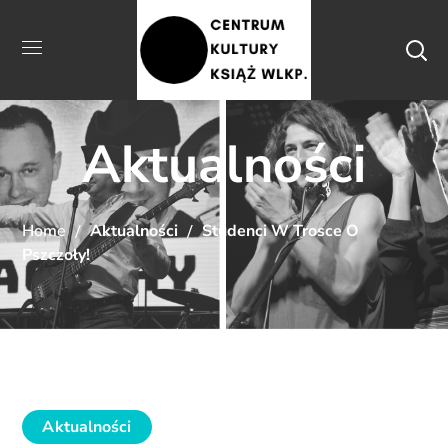
Aktualności
Home
Aktualności
Studenci W Trosce O
Pszczoły!
Aktualności