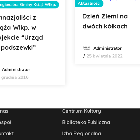
Aktualności
Regionalna Gminy Książ Wlkp.
Dzień Ziemi na
nazjaliści z
dwóch kółkach
iąża Wlkp. w
ojekcie “Urząd
 podszewki”
Administrator
25 kwietnia 2022
Administrator
 grudnia 2016
 nas
Centrum Kultury
espół
Biblioteka Publiczna
ontakt
Izba Regionalna