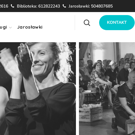
2616
Biblioteka: 612822243
Jarosławki: 504807685
KONTAKT
ugi
Jarosławki