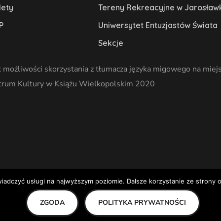
lety
Tereny Rekreacyjne w Jarosław
P
Uniwersytet Entuzjastów Świata
Sekcje
 możliwości skorzystania z tłumacza języka migowego na miejs
trum Kultury w Książu Wielkopolskim 2020
wiadczyć usługi na najwyższym poziomie. Dalsze korzystanie ze strony o
ZGODA
POLITYKA PRYWATNOŚCI
kim