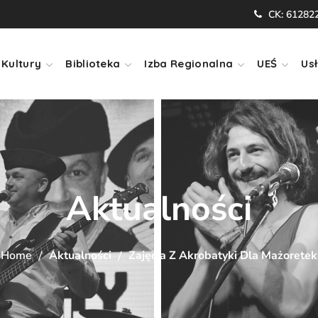
CK: 61282
Kultury
Biblioteka
Izba Regionalna
UEŚ
Usł
Aktualności
Home
Aktualności
Zajęcia Z Akrobatyki Dla Mażoretek