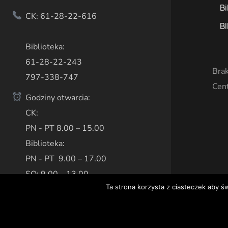
Bi
CK: 61-28-22-616
BI
Biblioteka:
61-28-22-243
Brak
797-338-747
Cen
Godziny otwarcia:
CK:
PN - PT 8.00 – 15.00
Biblioteka:
PN - PT 9.00 – 17.00
SO: 9.00 – 13.00
Ta strona korzysta z ciasteczek aby ś
Copyright © 2020 Centrum Kultury w Książu Wielkopols