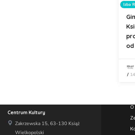
Izba 
Gim
Ks
pr
od
14
O
Centrum Kultury
Z
Zakrzewska 15, 63-130 Książ
K
Wielkopolski