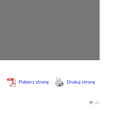
Pobierz stronę
Drukuj stronę
95