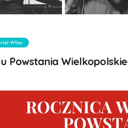
Książ Wlkp.
hu Powstania Wielkopolski