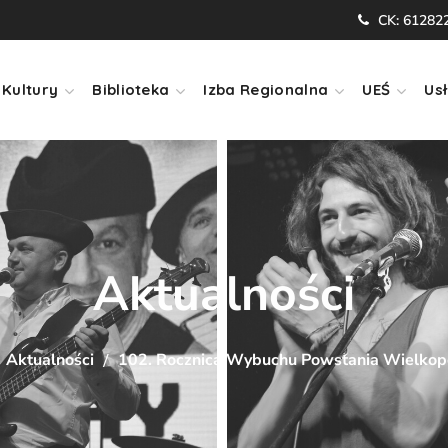
CK: 61282
Kultury
Biblioteka
Izba Regionalna
UEŚ
Usł
Aktualności
Aktualności
102. Rocznica Wybuchu Powstania Wielkop