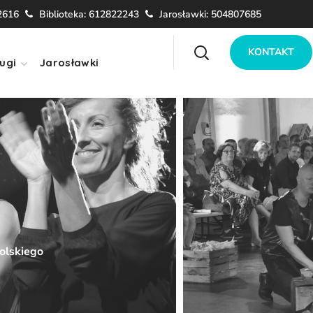
2616
Biblioteka: 612822243
Jarosławki: 504807685
KONTAKT
ugi
Jarosławki
olskiego