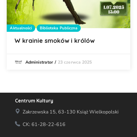
Aktualności
Biblioteka Publiczna
W krainie smoków i królów
23 czerwca 2025
Administrator
Centrum Kultury
Zakrzewska 15, 63-130 Książ Wielkopolski
CK: 61-28-22-616