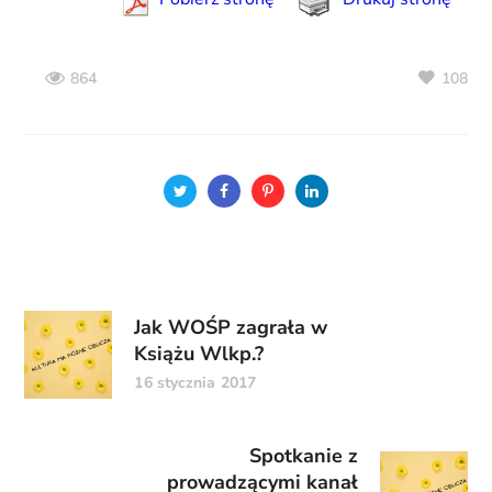
108
864
Jak WOŚP zagrała w
Książu Wlkp.?
16 stycznia 2017
Spotkanie z
prowadzącymi kanał