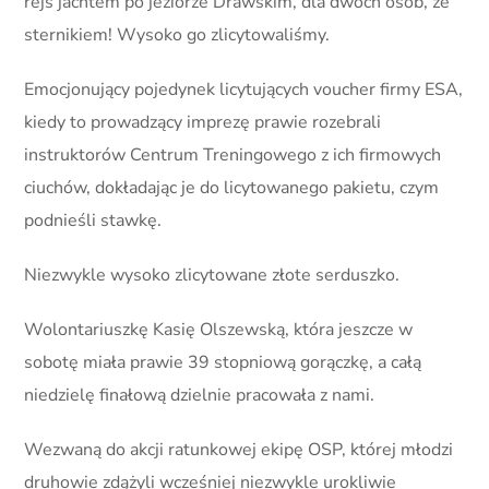
rejs jachtem po jeziorze Drawskim, dla dwóch osób, ze
sternikiem! Wysoko go zlicytowaliśmy.
Emocjonujący pojedynek licytujących voucher firmy ESA,
kiedy to prowadzący imprezę prawie rozebrali
instruktorów Centrum Treningowego z ich firmowych
ciuchów, dokładając je do licytowanego pakietu, czym
podnieśli stawkę.
Niezwykle wysoko zlicytowane złote serduszko.
Wolontariuszkę Kasię Olszewską, która jeszcze w
sobotę miała prawie 39 stopniową gorączkę, a całą
niedzielę finałową dzielnie pracowała z nami.
Wezwaną do akcji ratunkowej ekipę OSP, której młodzi
druhowie zdążyli wcześniej niezwykle urokliwie