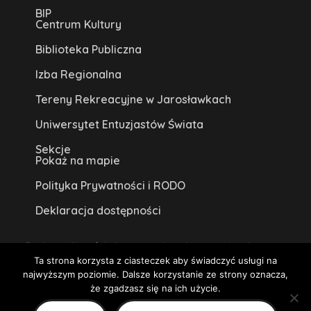
BIP
Centrum Kultury
Biblioteka Publiczna
Izba Regionalna
Tereny Rekreacyjne w Jarosławkach
Uniwersytet Entuzjastów Świata
Sekcje
Pokaż na mapie
Polityka Prywatności i RODO
Deklaracja dostępności
Brak możliwości skorzystania z tłumacza języka
Ta strona korzysta z ciasteczek aby świadczyć usługi na
migowego na miejscu lub online.
najwyższym poziomie. Dalsze korzystanie ze strony oznacza,
Centrum Kultury w Książu Wielkopolskim 2020
że zgadzasz się na ich użycie.