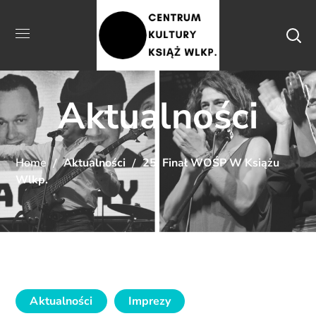
Aktualności
Home
Aktualności
25. Finał WOŚP W Książu
Wlkp.
Aktualności
Imprezy